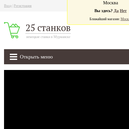
Москва
Вход
|
Регистрация
Ва
Вы здесь?
Да
Нет
Ближайший магазин:
Моск
25 станков
немецкие станки в Мурманске
Открыть меню