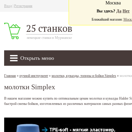
Москва
Вход
|
Регистрация
Ва
Вы здесь?
Да
Нет
Ближайший магазин:
Моск
25 станков
немецкие станки в Мурманске
Открыть меню
Главная
»
ручной инструмент
»
молотки, кувалды, топоры и бойки Simplex
»
молотки
молотки Simplex
В нашем магазине можно купить по оптимальным ценам молотки и кувалды Halder Si
быстрой смены бойков, изготовленных из различных материалов самых разных физич