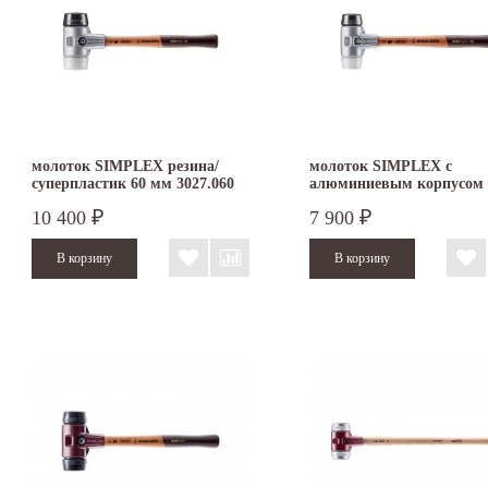
молоток SIMPLEX резина/
молоток SIMPLEX с
суперпластик 60 мм 3027.060
алюминиевым корпусом
резина/суперпластик 40 
10 400
7 900
₽
₽
3127.040