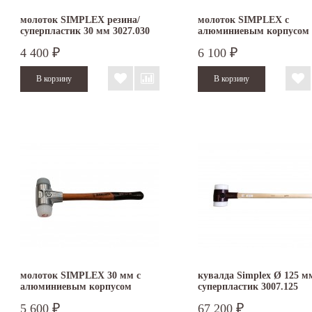
молоток SIMPLEX резина/
молоток SIMPLEX с
суперпластик 30 мм 3027.030
алюминиевым корпусом
резина/суперпластик 30 
4 400
6 100
₽
₽
3127.030
молоток SIMPLEX 30 мм с
кувалда Simplex Ø 125 м
алюминиевым корпусом
суперпластик 3007.125
суперпластик/
5 600
67 200
₽
₽
термопластичный эластомер