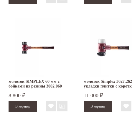
молоток SIMPLEX 60 мм с
молоток Simplex 3027.262
бойками из резины 3002.060
укладки плитки с коротк
ручкой с бойками 60 мм
8 800
11 000
₽
₽
резина StandUp/суперпла