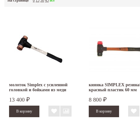
На странице
6
15
30
45
все
молоток Simplex с усиленной
киянка SIMPLEX резина
головкой и бойками из меди
красный пластик 60 мм
30 мм 3704.030
3026.060
13 400
8 800
₽
₽