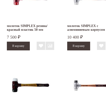
молоток SIMPLEX резина/
молоток SIMPLEX с
красный пластик 50 мм
алюминиевым корпусом
3026.050
резина/суперпластик 50 
7 500
10 400
₽
₽
3127.050