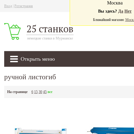
Москва
Вход
|
Регистрация
Ва
Вы здесь?
Да
Нет
Ближайший магазин:
Моск
25 станков
немецкие станки в Мурманске
Открыть меню
ручной листогиб
На странице
6
15
30
45
все