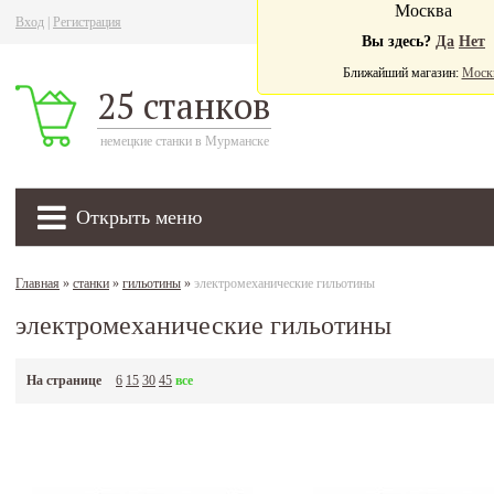
Москва
Вход
|
Регистрация
Ва
Вы здесь?
Да
Нет
Ближайший магазин:
Моск
25 станков
немецкие станки в Мурманске
Открыть меню
Главная
»
станки
»
гильотины
»
электромеханические гильотины
электромеханические гильотины
На странице
6
15
30
45
все