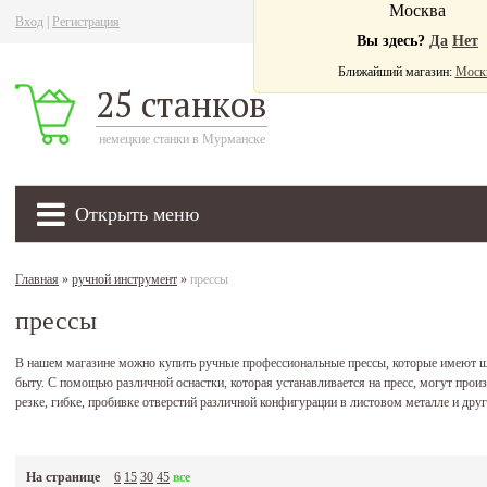
Москва
Вход
|
Регистрация
Ва
Вы здесь?
Да
Нет
Ближайший магазин:
Моск
25 станков
немецкие станки в Мурманске
Открыть меню
Главная
»
ручной инструмент
»
прессы
прессы
В нашем магазине можно купить ручные профессиональные прессы, которые имеют ш
быту. С помощью различной оснастки, которая устанавливается на пресс, могут произ
резке, гибке, пробивке отверстий различной конфигурации в листовом металле и друг
На странице
6
15
30
45
все