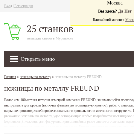
Москва
Вход
|
Регистрация
Ва
Вы здесь?
Да
Нет
Ближайший магазин:
Моск
25 станков
немецкие станки в Мурманске
Открыть меню
Главная
»
ножницы по металлу
»
ножницы по металлу FREUND
ножницы по металлу FREUND
Более чем 100-летняя история немецкой компании FREUND, занимающейся производ
инструмента для кровли (включая фальцевую и сланцевую кровлю), работ с гипсокар
на рынке производителей профессионального кровельного и жестяного инструмент
рычажные ножницы по металлу, удовлетворяющие любые потребности жестянщиков и
Берлинская), ножницы для фигурных, криволинейных резов листового металла: идеа
ножницы, ножницы пеликаны для прямых резов. Купить ножницы по кровельному л
доставкой непосредственно на объект.