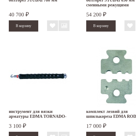
болторез STUBAI 780 мм
болторез STUBAI 630 мм 
сменными режущими
призмами
40 700
54 200
₽
₽
инструмент для вязки
комплект лезвий для
арматуры EDMA TORNADO-
шпилькореза EDMA RO
PRO
3 100
17 000
₽
₽