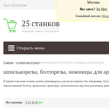
Москва
Вход
|
Регистрация
Ва
Вы здесь?
Да
Нет
Ближайший магазин:
Моск
25 станков
немецкие станки в Мурманске
Открыть меню
Главная
»
ручной инструмент
»
шпилькорезы, болторезы, ножницы для арматуры
шпилькорезы, болторезы, ножницы для а
В нашем магазине можно купить шпилькорезы для резки шпилек без заминания, бол
перекусывания болтов, проволоки, арматуры, металлических прутков различных диа
На странице
6
15
30
45
все