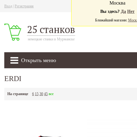
Москва
Вход
|
Регистрация
Ва
Вы здесь?
Да
Нет
Ближайший магазин:
Моск
25 станков
немецкие станки в Мурманске
Открыть меню
ERDI
На странице
6
15
30
45
все