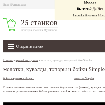
Москва
Вход
|
Регистрация
Ва
Вы здесь?
Да
Нет
Ближайший магазин:
Моск
25 станков
немецкие станки в Мурманске
Открыть меню
Главная
»
ручной инструмент
»
молотки, кувалды, топоры и бойки Simplex
молотки, кувалды, топоры и бойки Simple
бойки и рукоятки Simplex
молотки Simplex
В нашем магазине можно купить по оптимальной цене молотки (киянки), кувалды, то
возможна установка сменных бойков различных свойств: мягких, жёстких, изготовл