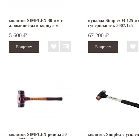
молоток SIMPLEX 30 мм с
кувалда Simplex Ø 125 м
алюминиевым корпусом
суперпластик 3007.125
суперпластик/
5 600
67 200
₽
₽
термопластичный эластомер
3137.030
молоток SIMPLEX резина 30
молоток Simplex с усиле