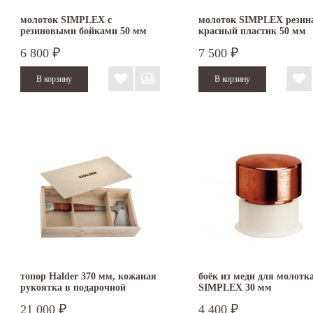
молоток SIMPLEX с
молоток SIMPLEX резин
резиновыми бойками 50 мм
красный пластик 50 мм
3002.050
3026.050
6 800
7 500
₽
₽
топор Halder 370 мм, кожаная
боёк из меди для молотк
рукоятка в подарочной
SIMPLEX 30 мм
упаковке
21 000
4 400
₽
₽