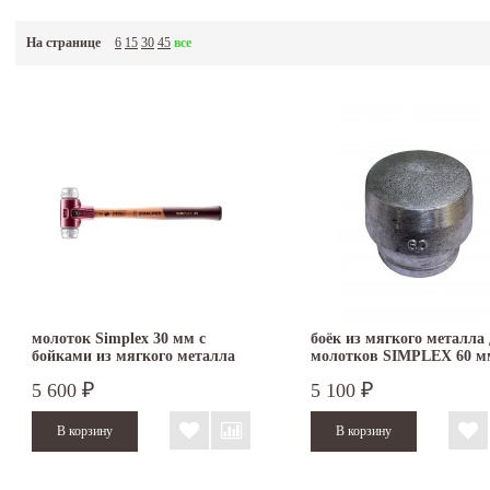
На странице
6
15
30
45
все
молоток Simplex 30 мм с
боёк из мягкого металла
бойками из мягкого металла
молотков SIMPLEX 60 м
3009.030
3209.060
5 600
5 100
₽
₽