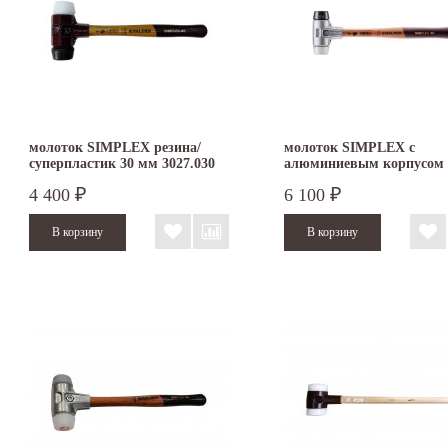
молоток SIMPLEX резина/
молоток SIMPLEX с
суперпластик 30 мм 3027.030
алюминиевым корпусом
резина/суперпластик 30 
4 400
6 100
₽
₽
3127.030