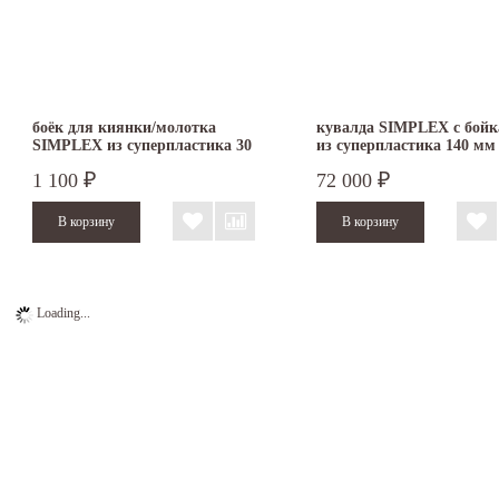
боёк для киянки/молотка
кувалда SIMPLEX с бой
SIMPLEX из суперпластика 30
из суперпластика 140 мм
мм 3207.030
3007.141
1 100
72 000
₽
₽
Loading...