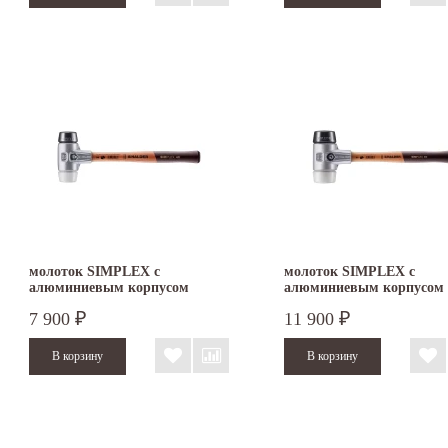
молоток SIMPLEX с
молоток SIMPLEX с
алюминиевым корпусом
алюминиевым корпусом
резина/суперпластик 40 мм
резина/суперпластик 60 
7 900
11 900
₽
₽
3127.040
3127.060