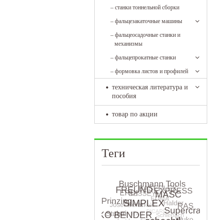
–
станки тоннельной сборки
–
фальцезакаточные машины
–
фальцеосадочные станки и
механизмы
–
фальцепрокатные станки
–
формовка листов и профилей
техническая литература и
пособия
товар по акции
Теги