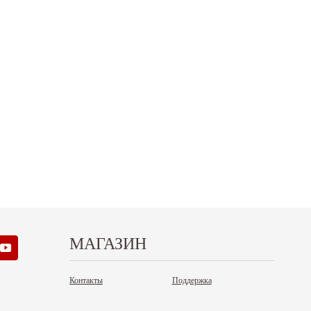
.12.2025
30.04.2025
ежим работы офисов в новогодние
30 апреля - работаем в обычном режиме с
аздники 2025 - 2026 г.: г. Москва: 29, 30
01 по 04 мая - выходные дни с 05 по 07 м
кабря - работаем в...
- работаем в обычном...
итать дальше
Читать дальше
МАГАЗИН
Контакты
Поддержка