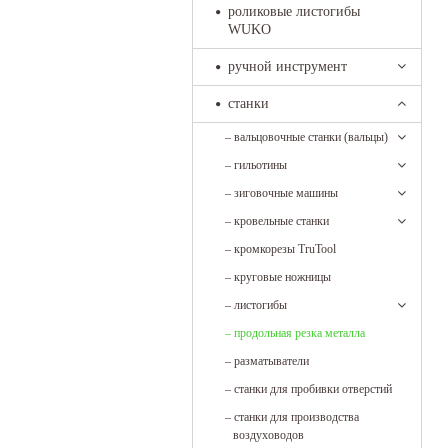
роликовые листогибы
WUKO
ручной инструмент
станки
–
вальцовочные станки (вальцы)
–
гильотины
–
зиговочные машины
–
кровельные станки
–
кромкорезы TruTool
–
круговые ножницы
–
листогибы
–
продольная резка металла
–
разматыватели
–
станки для пробивки отверстий
–
станки для производства
воздуховодов