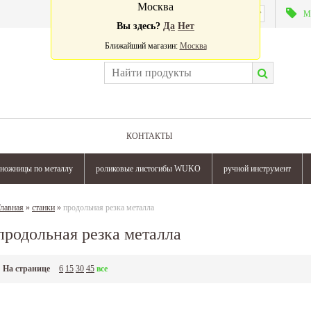
Москва
Валюта:
М
Вы здесь?
Да
Нет
Ближайший магазин:
Москва
КОНТАКТЫ
ножницы по металлу
роликовые листогибы WUKO
ручной инструмент
лавная
»
станки
»
продольная резка металла
продольная резка металла
На странице
6
15
30
45
все