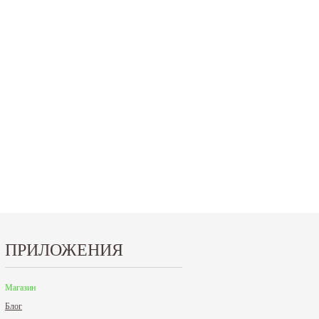
15.10.2024
29.12.2023
Приглашаем посетить наш стенд на 30-й
Режим работы офисов в Москве и
ая
Международной промышленной выставке
Петербурге. Москва. 29 декабря 20
"Металл-Экспо'2024", которая пройдет...
9 до 18 часов; с 30 декабря 2023 г.,
Читать дальше
Читать дальше
ПРИЛОЖЕНИЯ
Магазин
Блог