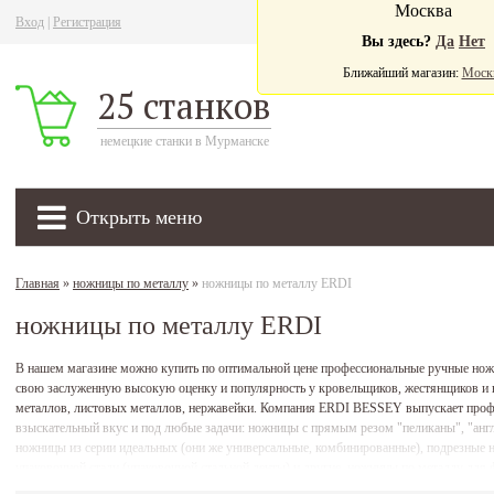
Москва
Вход
|
Регистрация
Ва
Вы здесь?
Да
Нет
Ближайший магазин:
Моск
25 станков
немецкие станки в Мурманске
Открыть меню
Главная
»
ножницы по металлу
»
ножницы по металлу ERDI
ножницы по металлу ERDI
В нашем магазине можно купить по оптимальной цене профессиональные ручные но
свою заслуженную высокую оценку и популярность у кровельщиков, жестянщиков и вс
металлов, листовых металлов, нержавейки. Компания ERDI BESSEY выпускает проф
взыскательный вкус и под любые задачи: ножницы с прямым резом "пеликаны", "англ
ножницы из серии идеальных (они же универсальные, комбинированные), подрезные 
упаковочной стали (упаковочной стальной ленты) и другие, ножницы по металлу для
нержавеющей стали (нержавейки), специальные ножницы с покрытием TIN, ножницы 