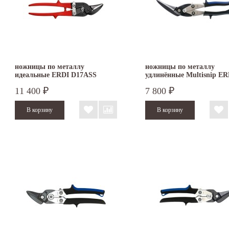
ножницы по металлу
ножницы по металлу
идеальные ERDI D17ASS
удлинённые Multisnip ER
правые
BESSEY D22A левые
11 400
7 800
₽
₽