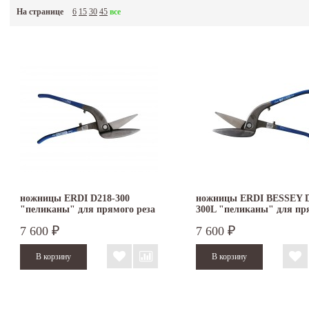
напайками из быстрорежущей стали, ножницы для ювелиров (ювелирные), радиусные 
На странице
6
15
30
45
все
ножницы ERDI D218-300
ножницы ERDI BESSEY D
"пеликаны" для прямого реза
300L "пеликаны" для пр
правые
реза левые
7 600
7 600
₽
₽