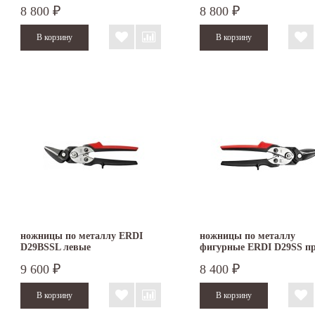
правые
D29ASSL-2 левые
8 800
8 800
₽
₽
ножницы по металлу ERDI
ножницы по металлу
D29BSSL левые
фигурные ERDI D29SS п
9 600
8 400
₽
₽