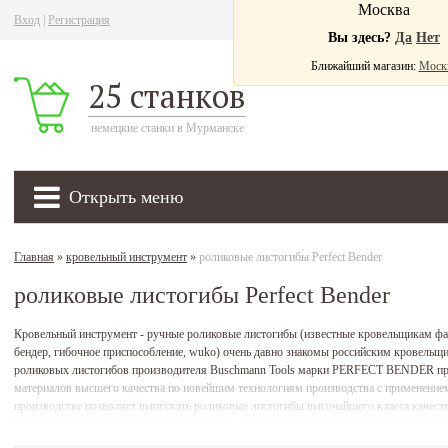
Москва
Вход
|
Регистрация
Ва
Вы здесь?
Да
Нет
Ближайший магазин:
Моск
25 станков
немецкие станки в Мурманске
Открыть меню
Главная
»
кровельный инструмент
»
роликовые листогибы Perfect Bender
роликовые листогибы Perfect Bender
Кровельный инструмент - ручные роликовые листогибы (известные кровельщикам фал
бендер, гибочное приспособление, wuko) очень давно знакомы российским кровельщ
роликовых листогибов производителя Buschmann Tools марки PERFECT BENDER прои
материалов высшего качества по новейшим технологиям производства с применение
производстве позволяет выпускать роликовые листогибы высочайшего класса качеств
высокое качество изготовления кровельных картин и доборных элементов фальцевой 
ценам роликовые листогибы Perfect Bender моделей: Falz Bender, xl-60, xl-150, xl-200, xl-