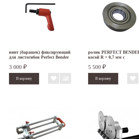
винт (барашек) фиксирующий
ролик PERFECT BENDE
для листогибов Perfect Bender
косой R = 0,7 мм с
Buschmann Tools
подшипником
3 000
5 500
₽
₽