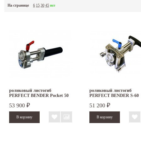
350, disc roller s, disc roller xl, dxl-250, dxl-350 и другие. Выбирайте и заказывайте!
На странице
6
15
30
45
все
роликовый листогиб
роликовый листогиб
PERFECT BENDER Pocket 50
PERFECT BENDER S-60
53 900
51 200
₽
₽