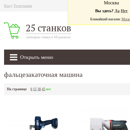
Москва
Вход
|
Регистрация
Ва
Вы здесь?
Да
Нет
Ближайший магазин:
Моск
25 станков
немецкие станки в Мурманске
Открыть меню
фальцезакаточная машина
На странице
6
15
30
45
все