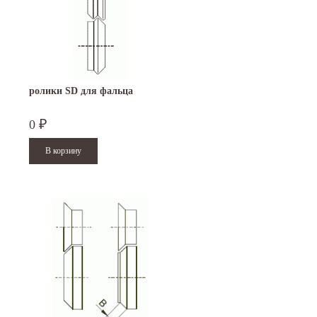
ролики SD для фальца
0
₽