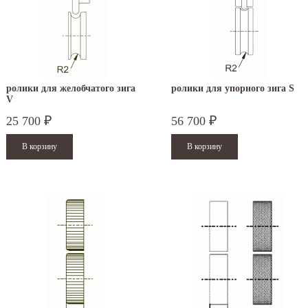
ролики для желобчатого зига
ролики для упорного зига S
V
25 700
56 700
₽
₽