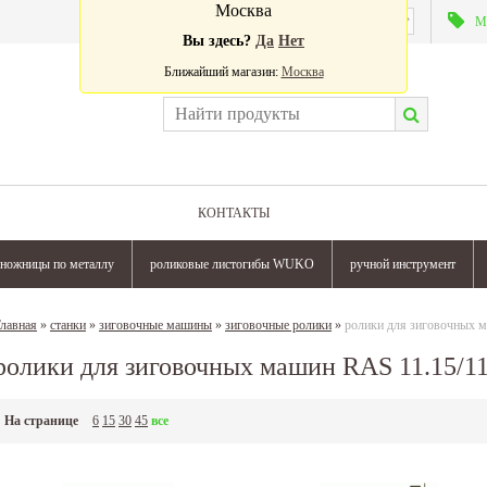
Москва
Валюта:
М
Вы здесь?
Да
Нет
Ближайший магазин:
Москва
КОНТАКТЫ
ножницы по металлу
роликовые листогибы WUKO
ручной инструмент
лавная
»
станки
»
зиговочные машины
»
зиговочные ролики
»
ролики для зиговочных м
ролики для зиговочных машин RAS 11.15/11
На странице
6
15
30
45
все