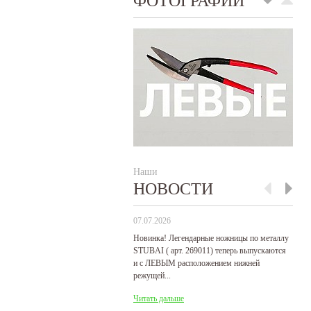
ФОТОГРАФИИ
Наши
НОВОСТИ
07.07.2026
29
Новинка! Легендарные ножницы по металлу
Р
STUBAI ( арт. 269011) теперь выпускаются
пр
и с ЛЕВЫМ расположением нижней
де
режущей...
Ч
Читать дальше