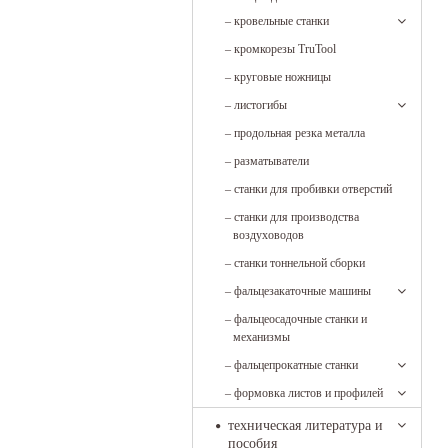
–
кровельные станки
–
кромкорезы TruTool
–
круговые ножницы
–
листогибы
–
продольная резка металла
–
разматыватели
–
станки для пробивки отверстий
–
станки для производства
воздуховодов
–
станки тоннельной сборки
–
фальцезакаточные машины
–
фальцеосадочные станки и
механизмы
–
фальцепрокатные станки
–
формовка листов и профилей
техническая литература и
пособия