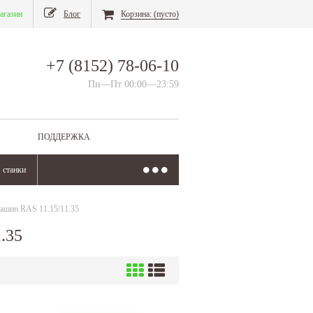
агазин
Блог
Корзина:
(пусто)
+7 (8152) 78-06-10
Пн—Пт 00:00—23:59
ПОДДЕРЖКА
станки
ашин RAS 11.15/11.35
.35