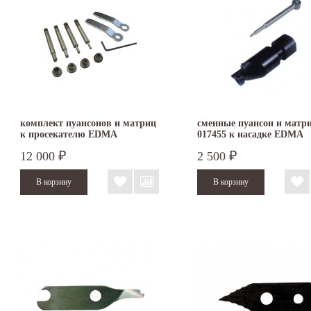
комплект пуансонов и матриц
сменные пуансон и матр
к просекателю EDMA
017455 к насадке EDMA
POLYPERFOR
NIBBLEX
12 000
2 500
₽
₽