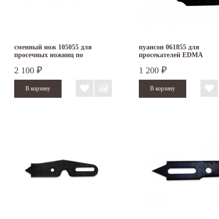
сменный нож 105055 для
пуансон 061855 для
просечных ножниц по
просекателей EDMA
плоскому металлу EDMA
ERGOTOP и EDMA PO
2 100
1 200
₽
₽
INOX
PROFIL