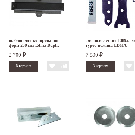
шаблон для копирования
сменные лезвия 138955 д
форм 250 мм Edma Duplic
турбо-ножниц EDMA
Form
TURBOSHEAR 038955
2 700
7 500
₽
₽