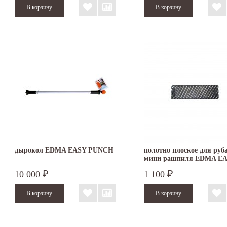
дырокол EDMA EASY PUNCH
полотно плоское для руб
мини рашпиля EDMA E
RAP
10 000
1 100
₽
₽