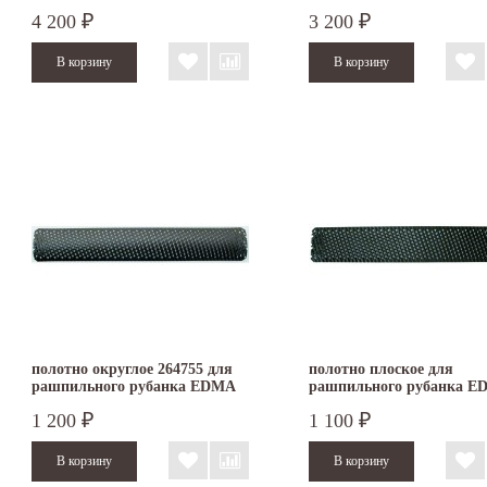
EDMA Blocplac II 066555
4 200
3 200
₽
₽
полотно округлое 264755 для
полотно плоское для
рашпильного рубанка EDMA
рашпильного рубанка E
VARIORAP
VARIO RAP
1 200
1 100
₽
₽