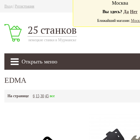
Москва
Вход
|
Регистрация
Ва
Вы здесь?
Да
Нет
Ближайший магазин:
Моск
25 станков
немецкие станки в Мурманске
Открыть меню
EDMA
На странице
6
15
30
45
все