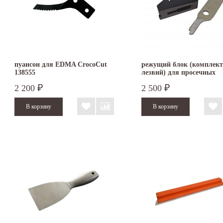
пуансон для EDMA CrocoCut
режущий блок (комплект
138555
лезвий) для просечных
ножниц ERDI BESSEY D2
2 200
2 500
₽
₽