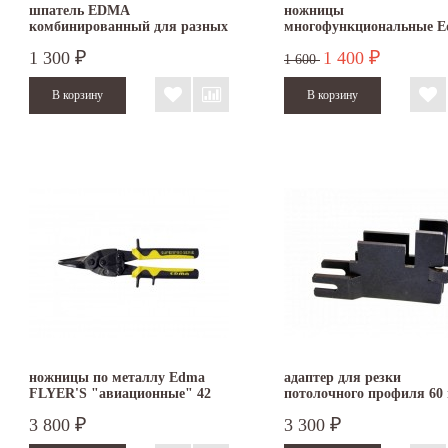
шпатель EDMA
ножницы
комбинированный для разных
многофункциональные 
видов работ
PLURICOUP’ TOUT пря
1 300
1 400
₽
₽
1 600
ножницы по металлу Edma
адаптер для резки
FLYER'S "авиационные" 42
потолочного профиля 60
мм 010755
для гильотины EDMA
3 800
3 300
₽
₽
PROFILCUT MEGA