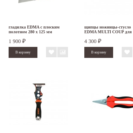
гладилка EDMA с плоским
щипцы ножницы-стусло
полотном 280 х 125 мм
EDMA MULTI COUP для 
под углом 070055
1 900
4 300
₽
₽