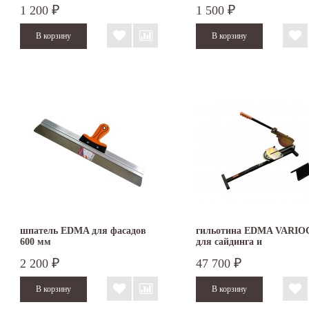
1 200
1 500
₽
₽
шпатель EDMA для фасадов
гильотина EDMA VARIO
600 мм
для сайдинга и
фиброцементных панеле
2 200
47 700
₽
₽