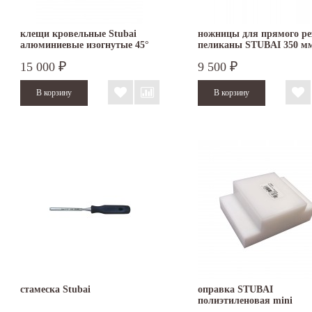
клещи кровельные Stubai
ножницы для прямого ре
алюминиевые изогнутые 45°
пеликаны STUBAI 350 м
60 мм
ПВХ левые 269511
15 000
9 500
₽
₽
стамеска Stubai
оправка STUBAI
полиэтиленовая mini