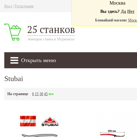
Москва
Вход
|
Регистрация
Ва
Вы здесь?
Да
Нет
Ближайший магазин:
Моск
25 станков
немецкие станки в Мурманске
Открыть меню
Stubai
На странице
6
15
30
45
все