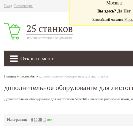
Москва
Вход
|
Регистрация
Ва
Вы здесь?
Да
Нет
Ближайший магазин:
Моск
25 станков
немецкие станки в Мурманске
Открыть меню
Главная
»
листогибы
»
дополнительное оборудование для листогибов
дополнительное оборудование для листог
Дополнительное оборудование для листогибов Schechtl - навесные роликовые ножи, з
На странице
6
15
30
45
все