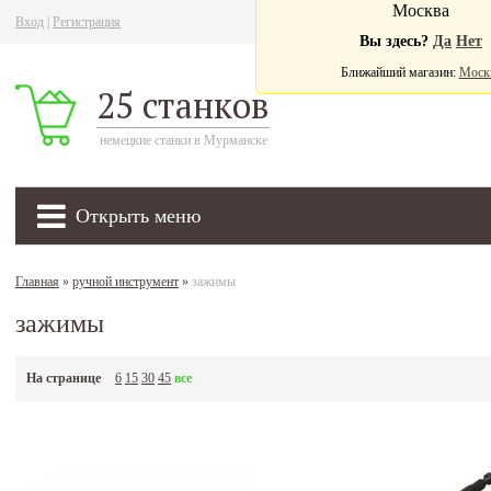
Москва
Вход
|
Регистрация
Ва
Вы здесь?
Да
Нет
Ближайший магазин:
Моск
25 станков
немецкие станки в Мурманске
Открыть меню
Главная
»
ручной инструмент
»
зажимы
зажимы
На странице
6
15
30
45
все