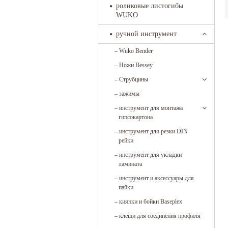
роликовые листогибы
WUKO
ручной инструмент
–
Wuko Bender
–
Ножи Bessey
–
Струбцины
–
зажимы
–
инструмент для монтажа
гипсокартона
–
инструмент для резки DIN
рейки
–
инструмент для укладки
ламината
–
инструмент и аксессуары для
пайки
–
киянки и бойки Baseplex
–
клещи для соединения профиля