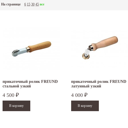
На странице
6
15
30
45
все
прикаточный ролик FREUND
прикаточный ролик FREUND
стальной узкий
латунный узкий
4 500
4 000
₽
₽