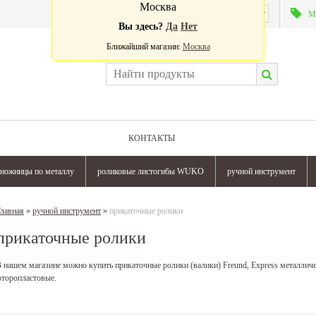
Москва
Валюта:
М
Вы здесь?
Да
Нет
Ближайший магазин:
Москва
КОНТАКТЫ
ножницы по металлу
роликовые листогибы WUKO
ручной инструмент
лавная
»
ручной инструмент
»
прикаточные ролики
прикаточные ролики
 нашем магазине можно купить прикаточные ролики (валики) Freund, Express металличе
торопластовые.