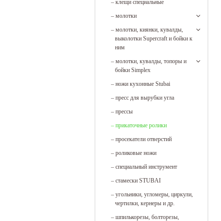
–
клещи специальные
–
молотки
–
молотки, киянки, кувалды,
выколотки Supercraft и бойки к
ним
–
молотки, кувалды, топоры и
бойки Simplex
–
ножи кухонные Stubai
–
пресс для вырубки угла
–
прессы
–
прикаточные ролики
–
просекатели отверстий
–
роликовые ножи
–
специальный инструмент
–
стамески STUBAI
–
угольники, угломеры, циркули,
чертилки, кернеры и др.
–
шпилькорезы, болторезы,