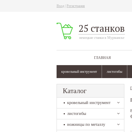
Вход
|
Регистрация
25 станков
немецкие станки в Мурманске
ГЛАВНАЯ
кровельный инструмент
листогибы
Г
Каталог
кровельный инструмент
В
листогибы
ф
ножницы по металлу