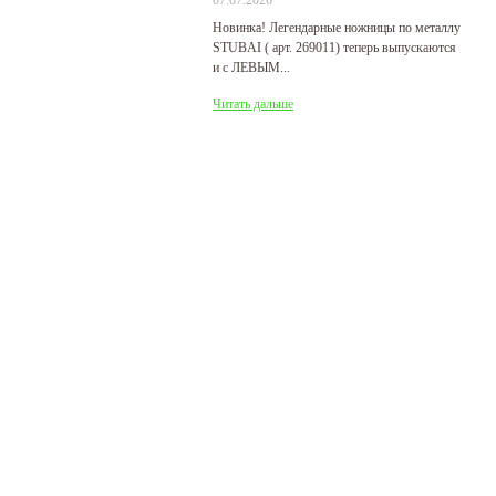
07.07.2026
29
Новинка! Легендарные ножницы по металлу
Р
STUBAI ( арт. 269011) теперь выпускаются
пр
и с ЛЕВЫМ...
де
Читать дальше
Ч