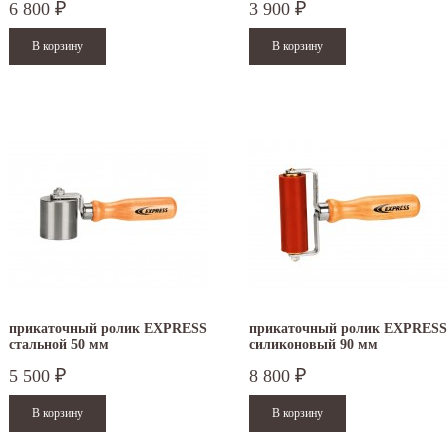
.12.2025
30.04.2025
6 800
3 900
₽
₽
ежим работы офисов в новогодние
30 апреля - работаем в обычном режиме с
аздники 2025 - 2026 г.: г. Москва: 29, 30
01 по 04 мая - выходные дни с 05 по 07 м
кабря - работаем в...
- работаем в...
итать дальше
Читать дальше
прикаточный ролик EXPRESS
прикаточный ролик EXPRESS
стальной 50 мм
силиконовый 90 мм
5 500
8 800
₽
₽