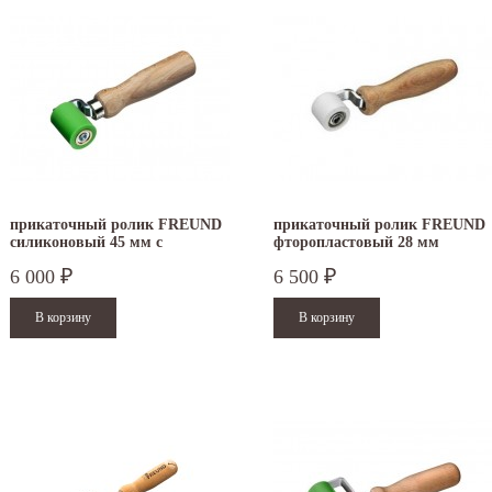
прикаточный ролик FREUND
прикаточный ролик FREUND
силиконовый 45 мм с
фторопластовый 28 мм
подшипником скольжения
6 000
6 500
₽
₽