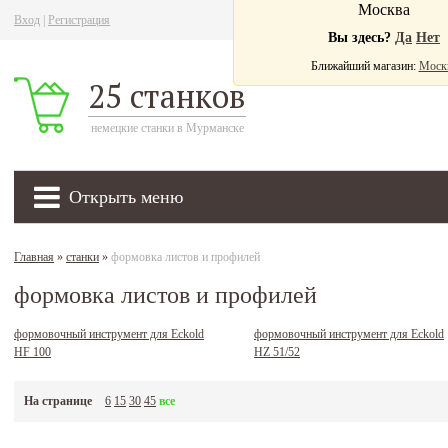
Москва
Вход
|
Регистрация
Ва
Вы здесь?
Да
Нет
Ближайший магазин:
Моск
25 станков
немецкие станки в Мурманске
Открыть меню
Главная
»
станки
»
формовка листов и профилей
формовка листов и профилей
формовочный инструмент для Eckold
формовочный инструмент для Eckold
HF 100
HZ 51/52
На странице
6
15
30
45
все