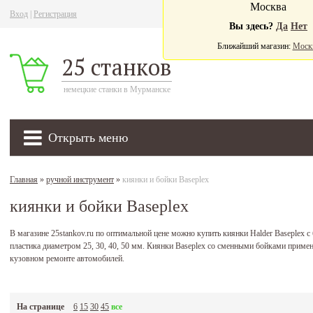
Москва
Вход
|
Регистрация
Ва
Вы здесь?
Да
Нет
Ближайший магазин:
Моск
25 станков
немецкие станки в Мурманске
Открыть меню
Главная
»
ручной инструмент
»
киянки и бойки Baseplex
киянки и бойки Baseplex
В магазине 25stankov.ru по оптимальной цене можно купить киянки Halder Baseplex с
пластика диаметром 25, 30, 40, 50 мм. Киянки Baseplex со сменными бойками приме
кузовном ремонте автомобилей.
На странице
6
15
30
45
все