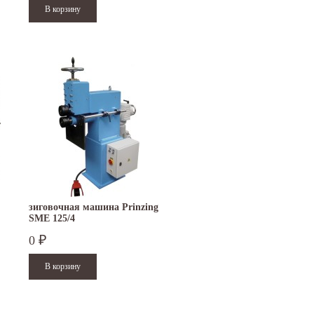
зиговочная машина Prinzing
SMЕ 125/4
0
₽