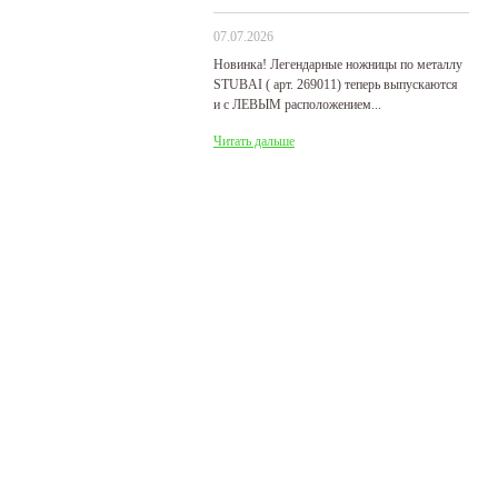
07.07.2026
29
Новинка! Легендарные ножницы по металлу
Р
STUBAI ( арт. 269011) теперь выпускаются
пр
и с ЛЕВЫМ расположением...
де
Читать дальше
Ч