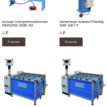
вальцы электромеханические
зиговочная машина Prinzing
PRINZING RME 103
SMЕ 160/7 P
0
0
₽
₽