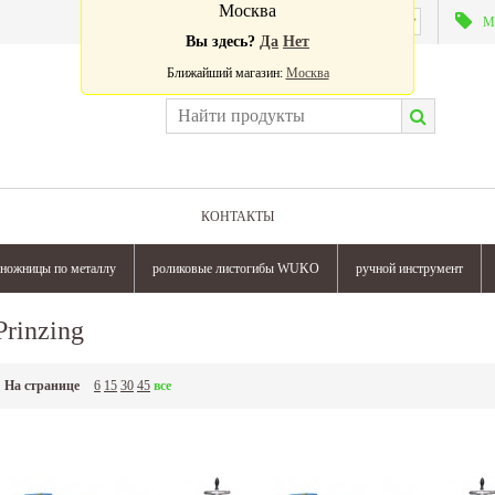
Москва
Валюта:
М
Вы здесь?
Да
Нет
Ближайший магазин:
Москва
КОНТАКТЫ
ножницы по металлу
роликовые листогибы WUKO
ручной инструмент
Prinzing
На странице
6
15
30
45
все