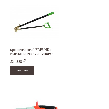
кронштейногиб FREUND с
телескопическими ручками
600/700/800 мм
25 000
₽