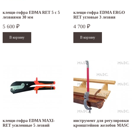
аздники 2025 - 2026 г.: г. Москва: 29, 30
01 по 04 мая - выходные дни с 05 по 07 м
кабря - работаем в обычном режиме,...
- работаем в...
клещи-гофра EDMA RET 5 с 5
клещи-гофра EDMA ERGO
лезвиями 30 мм
RET угловые 3 лезвия
итать дальше
Читать дальше
5 600
4 700
₽
₽
клещи-гофра EDMA MAXI-
инструмент для регулировки
RET усиленные 5 лезвий
кронштейнов желобов MASC