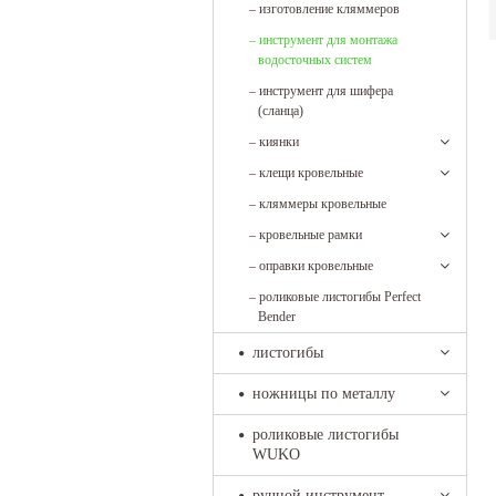
–
изготовление кляммеров
–
инструмент для монтажа
водосточных систем
–
инструмент для шифера
(сланца)
–
киянки
–
клещи кровельные
–
кляммеры кровельные
–
кровельные рамки
–
оправки кровельные
–
роликовые листогибы Perfect
Bender
листогибы
ножницы по металлу
роликовые листогибы
WUKO
ручной инструмент