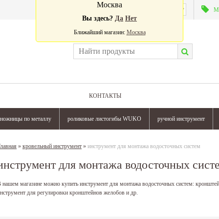
Москва
Валюта:
М
Вы здесь?
Да
Нет
Ближайший магазин:
Москва
КОНТАКТЫ
ножницы по металлу
роликовые листогибы WUKO
ручной инструмент
лавная
»
кровельный инструмент
»
инструмент для монтажа водосточных систем
инструмент для монтажа водосточных сист
 нашем магазине можно купить инструмент для монтажа водосточных систем: кронште
нструмент для регулировки кронштейнов желобов и др.