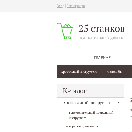
Вход
|
Регистрация
25 станков
немецкие станки в Мурманске
ГЛАВНАЯ
кровельный инструмент
листогибы
Г
Каталог
кровельный инструмент
В
–
вспомогательный кровельный
и
инструмент
–
горелки пропановые