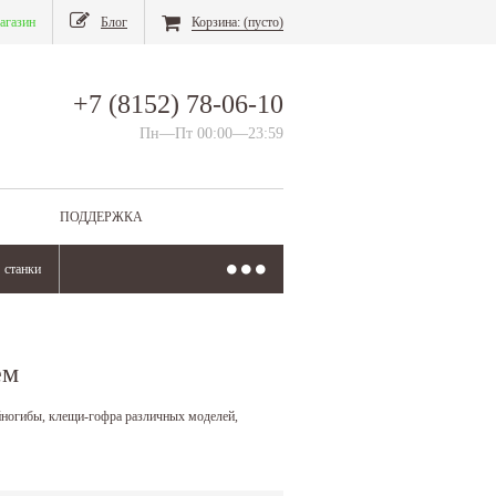
агазин
Блог
Корзина:
(пусто)
+7 (8152) 78-06-10
Пн—Пт 00:00—23:59
ПОДДЕРЖКА
станки
ем
йногибы, клещи-гофра различных моделей,