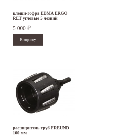
ая
Международной промышленной выставке
Петербурге. Москва. 29 декабря 20
"Металл-Экспо'2024", которая...
9 до 18 часов; с 30 декабря 2023 г.,
клещи-гофра EDMA ERGO
RET угловые 5 лезвий
Читать дальше
Читать дальше
5 000
₽
расширитель труб FREUND
100 мм