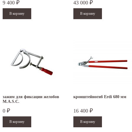
9 400
43 000
₽
₽
зажим для фиксации желобов
кронштейногиб Erdi 680 мм
M.A.S.C.
0
16 400
₽
₽