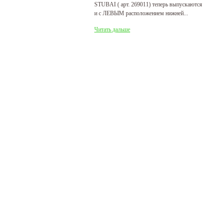
STUBAI ( арт. 269011) теперь выпускаются
пр
и с ЛЕВЫМ расположением нижней...
де
Читать дальше
Ч