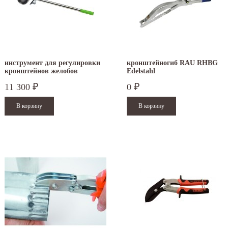
инструмент для регулировки
кронштейногиб RAU RHBG
кронштейнов желобов
Edelstahl
FREUND
11 300
0
₽
₽
.12.2025
30.04.2025
ежим работы офисов в новогодние
30 апреля - работаем в обычном режиме с