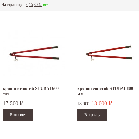
На странице
6
15
30
45
все
кронштейногиб STUBAI 600
кронштейногиб STUBAI 800
мм
мм
17 500
18 000
₽
₽
18 900