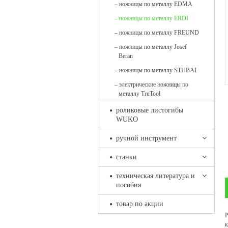
–
ножницы по металлу EDMA
–
ножницы по металлу ERDI
–
ножницы по металлу FREUND
–
ножницы по металлу Josef
Beran
–
ножницы по металлу STUBAI
–
электрические ножницы по
металлу TruTool
роликовые листогибы
WUKO
ручной инструмент
станки
техническая литература и
пособия
товар по акции
Р
к