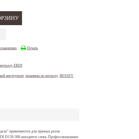
 сравнению
Печать
 металлу ERDI
ный инструмент
,
ножницы по металлу
,
BESSEY
дель" применяются для прямых резов
DI D159-300 находится слева. Профессиональные