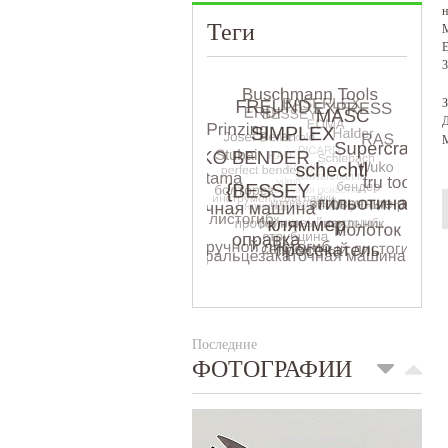
н
Теги
М
E
3
З
Д
М
Последние
ФОТОГРАФИИ