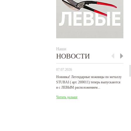
Наши
НОВОСТИ
07.07.2026
29
Новинка! Легендарные ножницы по металлу
Р
STUBAI ( арт. 269011) теперь выпускаются
пр
и с ЛЕВЫМ расположением...
де
Читать дальше
Ч