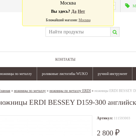
Москва
Валюта:
М
Вы здесь?
Да
Нет
Ближайший магазин:
Москва
КОНТАКТЫ
ножницы по металлу
роликовые листогибы WUKO
ручной инструмент
лавная
»
ножницы по металлу
»
ножницы по металлу ERDI
»
ножницы ERDI BESSEY D15
ножницы ERDI BESSEY D159-300 английск
Артикул:
111593003
2 800
₽