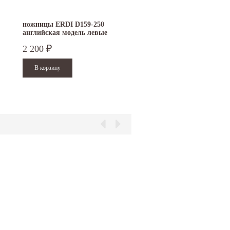
ножницы ERDI D159-250
ножницы ERDI D159-200
английская модель левые
английская модель левы
2 200
1 800
₽
₽
15.10.2024
29.12.2023
Приглашаем посетить наш стенд на 30-й
Режим работы офисов в Москве и
ая
Международной промышленной выставке
Петербурге. Москва. 29 декабря 20
"Металл-Экспо'2024",...
9 до 18 часов; с 30 декабря 2023 г.,
Читать дальше
Читать дальше