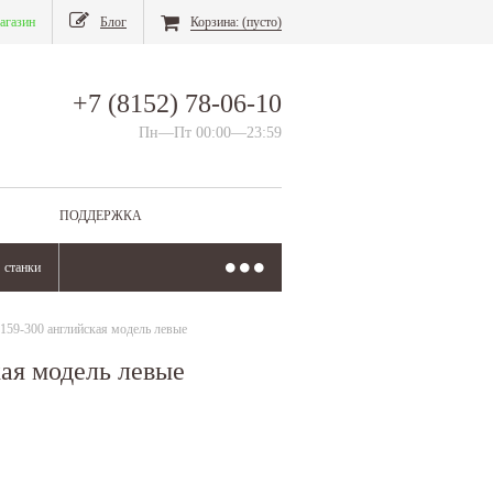
агазин
Блог
Корзина:
(пусто)
+7 (8152) 78-06-10
Пн—Пт 00:00—23:59
ПОДДЕРЖКА
станки
9-300 английская модель левые
ая модель левые