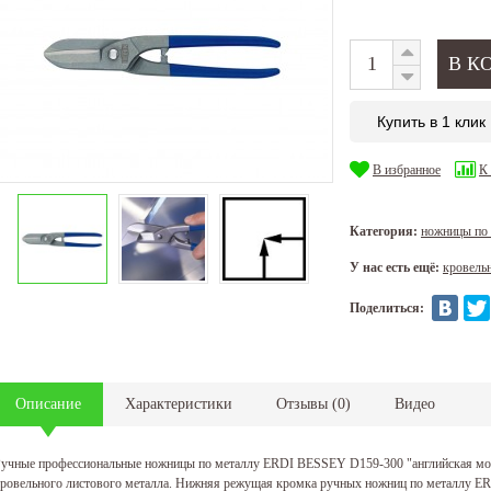
Купить в 1 клик
В избранное
К
Категория:
ножницы по
У нас есть ещё:
кровель
Поделиться:
Описание
Характеристики
Отзывы
(
0
)
Видео
учные профессиональные ножницы по металлу ERDI BESSEY D159-300 "английская мо
ровельного листового металла. Нижняя режущая кромка ручных ножниц по металлу ER