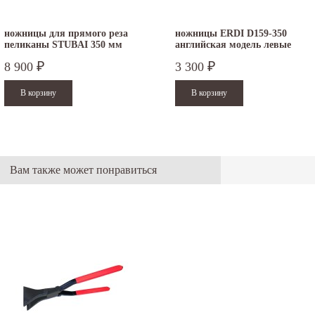
ножницы для прямого реза
ножницы ERDI D159-350
пеликаны STUBAI 350 мм
английская модель левые
ПВХ...
8 900
3 300
₽
₽
.12.2025
30.04.2025
Вам также может понравиться
ежим работы офисов в новогодние
30 апреля - работаем в обычном режиме с
аздники 2025 - 2026 г.: г. Москва: 29, 30
01 по 04 мая - выходные дни с 05 по 07 м
кабря - работаем в...
- работаем в обычном режиме с 08 по 11
мая...
итать дальше
Читать дальше