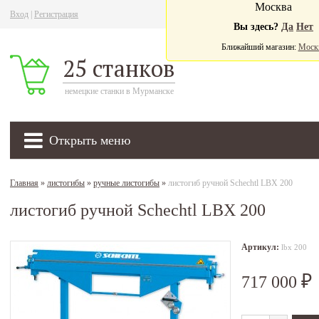
Москва
Вход
|
Регистрация
Ва
Вы здесь?
Да
Нет
Ближайший магазин:
Моск
25 станков
немецкие станки в Мурманске
Открыть меню
Главная
»
листогибы
»
ручные листогибы
»
листогиб ручной Schechtl LBX 200
листогиб ручной Schechtl LBX 200
Артикул:
lbx 200
717 000
₽