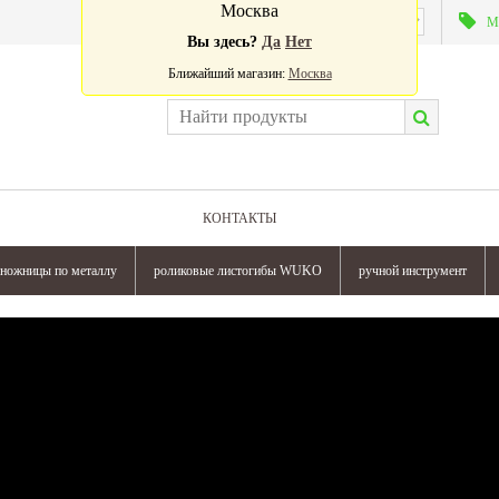
Москва
Валюта:
М
Вы здесь?
Да
Нет
Ближайший магазин:
Москва
КОНТАКТЫ
ножницы по металлу
роликовые листогибы WUKO
ручной инструмент