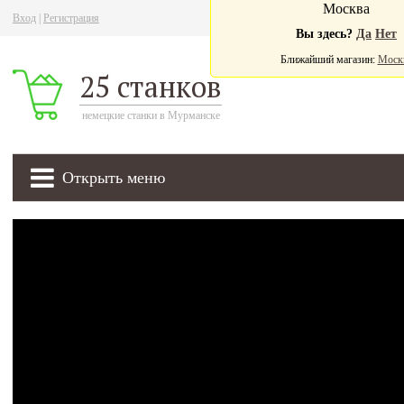
Москва
Вход
|
Регистрация
Ва
Вы здесь?
Да
Нет
Ближайший магазин:
Моск
25 станков
немецкие станки в Мурманске
Открыть меню