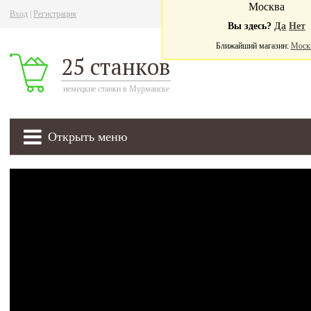
Москва
Вход
|
Регистрация
Ва
Вы здесь?
Да
Нет
Ближайший магазин:
Моск
25 станков
немецкие станки в Мурманске
Открыть меню