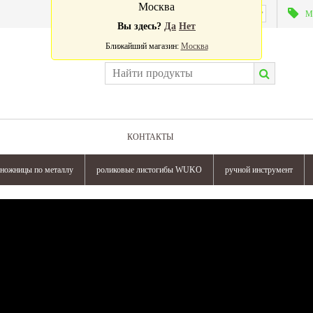
Москва
Валюта:
М
Вы здесь?
Да
Нет
Ближайший магазин:
Москва
КОНТАКТЫ
ножницы по металлу
роликовые листогибы WUKO
ручной инструмент