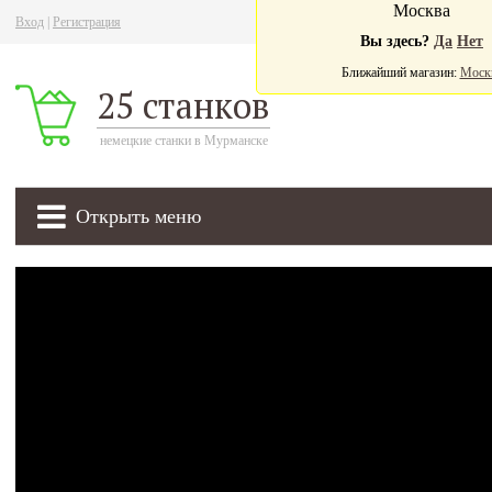
Москва
Вход
|
Регистрация
Ва
Вы здесь?
Да
Нет
Ближайший магазин:
Моск
25 станков
немецкие станки в Мурманске
Открыть меню