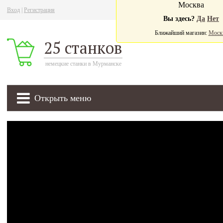
Москва
Вход
|
Регистрация
Ва
Вы здесь?
Да
Нет
Ближайший магазин:
Моск
25 станков
немецкие станки в Мурманске
Открыть меню