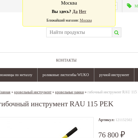
Москва
Валюта:
М
Вы здесь?
Да
Нет
Ближайший магазин:
Москва
КОНТАКТЫ
ножницы по металлу
роликовые листогибы WUKO
ручной инструмент
лавная
»
кровельный инструмент
»
кровельные рамки
»
гибочный инструмент RAU 115
гибочный инструмент RAU 115 PEK
Артикул:
121152502
76 800
₽