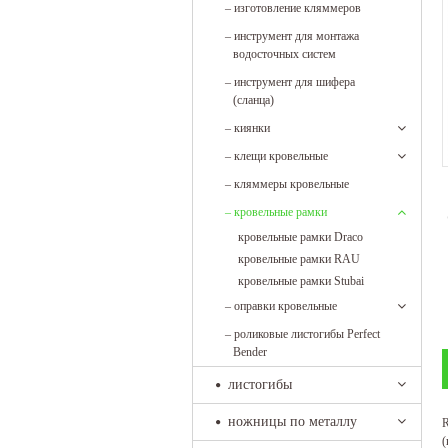
–
изготовление кляммеров
–
инструмент для монтажа
водосточных систем
–
инструмент для шифера
(сланца)
–
киянки
–
клещи кровельные
–
кляммеры кровельные
–
кровельные рамки
кровельные рамки Draco
кровельные рамки RAU
кровельные рамки Stubai
–
оправки кровельные
–
роликовые листогибы Perfect
Bender
листогибы
ножницы по металлу
R
(