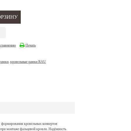
 сравнению
Печать
рамки
,
кровельные рамки RAU
я формирования кровельных конвертов
й при монтаже фальцевой кровли. Надёжность