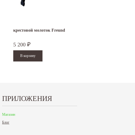
15.10.2024
29.12.2023
Приглашаем посетить наш стенд на 30-й
Режим работы офисов в Москве и
ая
Международной промышленной выставке...
Петербурге. Москва. 29 декабря 20
9 до 18 часов; с 30...
крестовой молоток Freund
Читать дальше
Читать дальше
5 200
₽
ПРИЛОЖЕНИЯ
Магазин
Блог