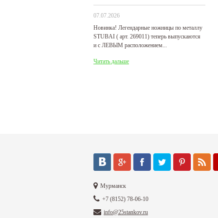
07.07.2026
29
Новинка! Легендарные ножницы по металлу
Р
STUBAI ( арт. 269011) теперь выпускаются
пр
и с ЛЕВЫМ расположением...
де
31
Читать дальше
Ч
Мурманск
+7 (8152) 78-06-10
info@25stankov.ru