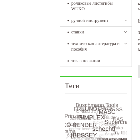
роликовые листогибы
к
WUKO
м
ручной инструмент
станки
З
Д
техническая литература и
к
пособия
М
товар по акции
Теги