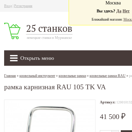
Москва
Вход
|
Регистрация
Ва
Вы здесь?
Да
Нет
Ближайший магазин:
Моск
25 станков
немецкие станки в Мурманске
Открыть меню
Главная
»
кровельный инструмент
»
кровельные рамки
»
кровельные рамки RAU
»
р
рамка карнизная RAU 105 TK VA
Артикул:
12001013
41 500
₽