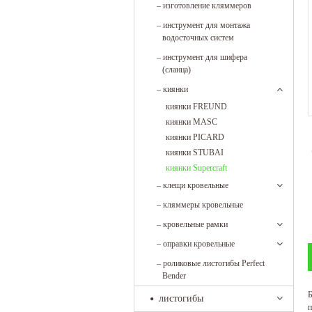
–
изготовление кляммеров
–
инструмент для монтажа
водосточных систем
–
инструмент для шифера
(сланца)
–
киянки
киянки FREUND
киянки MASC
киянки PICARD
киянки STUBAI
киянки Supercraft
–
клещи кровельные
–
кляммеры кровельные
–
кровельные рамки
–
оправки кровельные
–
роликовые листогибы Perfect
Bender
Б
листогибы
п