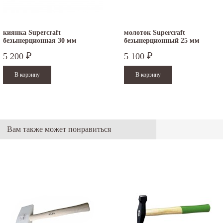
киянка Supercraft
молоток Supercraft
безынерционная 30 мм
безынерционный 25 мм
3366.030
3377.025
5 200
5 100
₽
₽
Вам также может понравиться