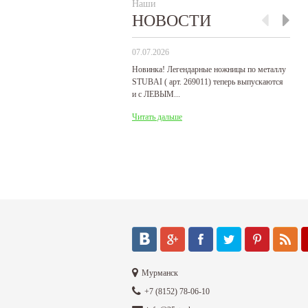
Наши
НОВОСТИ
07.07.2026
29
Новинка! Легендарные ножницы по металлу
Р
STUBAI ( арт. 269011) теперь выпускаются
пр
и с ЛЕВЫМ...
де
Читать дальше
Ч
Мурманск
+7 (8152) 78-06-10