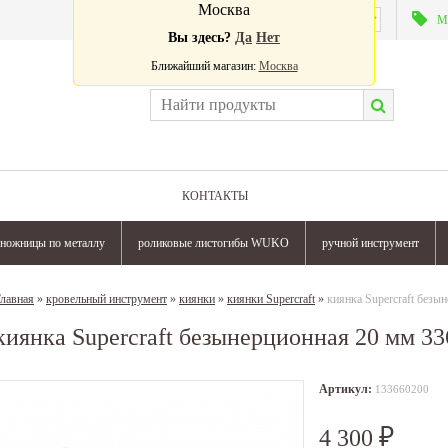
Москва
Валюта:
М
Вы здесь?
Да
Нет
Ближайший магазин:
Москва
КОНТАКТЫ
ножницы по металлу
роликовые листогибы WUKO
ручной инструмент
лавная
»
кровельный инструмент
»
киянки
»
киянки Supercraft
»
киянка Supercraft безы
киянка Supercraft безынерционная 20 мм 33
Артикул:
133660200
4 300
₽