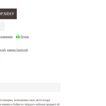
 сравнению
Печать
craft
,
киянки Supercraft
D
естянщика, монтажника окон, автослесаря
и киянки и бойки из твёрдого нейлона придают ей