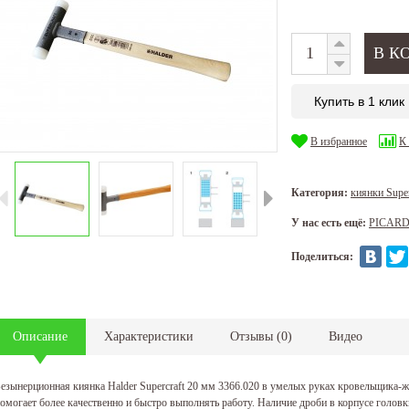
Купить в 1 клик
В избранное
К
Категория:
киянки Super
У нас есть ещё:
PICAR
Поделиться:
Описание
Характеристики
Отзывы
(
0
)
Видео
езынерционная киянка Halder Supercraft 20 мм 3366.020 в умелых руках кровельщика-ж
омогает более качественно и быстро выполнять работу. Наличие дроби в корпусе головк