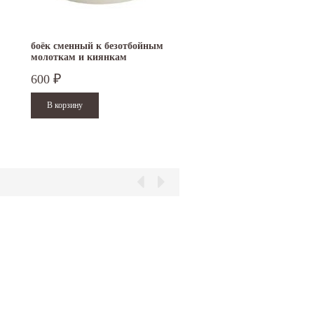
боёк сменный к безотбойным
рукоятка для киянок
молоткам и киянкам
Supercraft D 20/25 мм
Supercraft
600
800
₽
₽