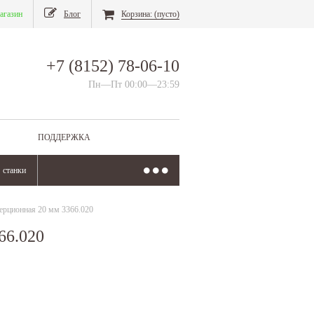
агазин
Блог
Корзина:
(пусто)
+7 (8152) 78-06-10
Пн—Пт 00:00—23:59
ПОДДЕРЖКА
станки
нерционная 20 мм 3366.020
66.020