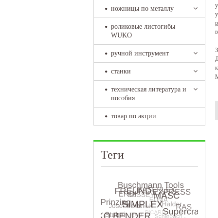
у
ножницы по металлу
у
р
роликовые листогибы
в
WUKO
З
ручной инструмент
Д
к
станки
М
техническая литература и
пособия
товар по акции
Теги