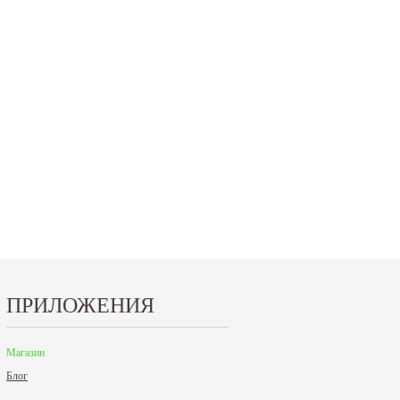
15.10.2024
29.12.2023
Приглашаем посетить наш стенд на 30-й
Режим работы офисов в Москве и
ая
Международной промышленной выставке
Петербурге. Москва. 29 декабря 20
"Металл-Экспо'2024", которая пройдет с...
9 до 18 часов; с 30 декабря 2023 г.,
Читать дальше
Читать дальше
ПРИЛОЖЕНИЯ
Магазин
Блог