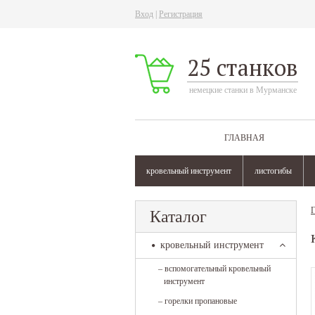
Вход
|
Регистрация
25 станков
немецкие станки в Мурманске
ГЛАВНАЯ
кровельный инструмент
листогибы
Г
Каталог
кровельный инструмент
–
вспомогательный кровельный
инструмент
–
горелки пропановые