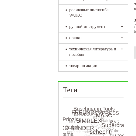
ч
к
роликовые листогибы
WUKO
З
Д
ручной инструмент
М
станки
техническая литература и
пособия
товар по акции
Теги