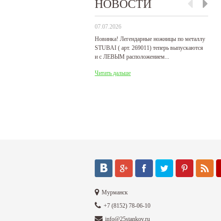
НОВОСТИ
07.07.2026
29
Новинка! Легендарные ножницы по металлу
Р
STUBAI ( арт. 269011) теперь выпускаются
пр
и с ЛЕВЫМ расположением...
де
Читать дальше
Ч
Мурманск
+7 (8152) 78-06-10
info@25stankov.ru