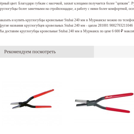
ёрный цвет. Благодаря губкам с насечкой, захват клещами получается более "цепким".
руглогубцы более заметными на стройплощадке, а работу с ними более комфортной, осо
аказать и купить круглогубцы кровельные Stubai 240 мм в Мурманске можно по телефо
ругие названия круглогубцев кровельных Stubai 240 мм - цапля 281001 9002793211046
ы доставим круглогубцы кровельные Stubai 240 мм в Мурманск по цене 6 600
максим
₽
Рекомендуем посмотреть