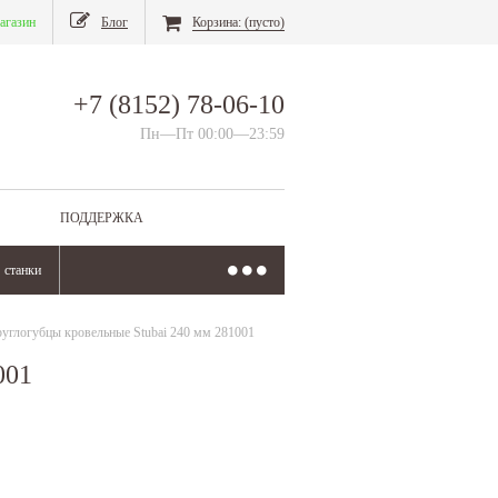
агазин
Блог
Корзина:
(пусто)
+7 (8152) 78-06-10
Пн—Пт 00:00—23:59
ПОДДЕРЖКА
станки
руглогубцы кровельные Stubai 240 мм 281001
001