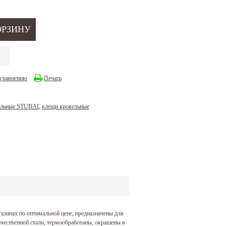
 сравнению
Печать
ельные STUBAI
,
клещи кровельные
газинах по оптимальной цене, предназначены для
чественной стали, термообработаны, окрашены в