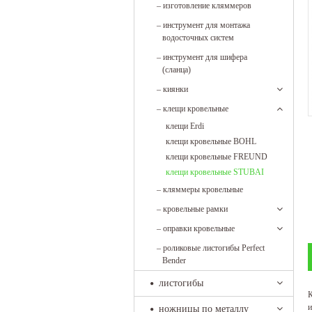
–
изготовление кляммеров
–
инструмент для монтажа
водосточных систем
–
инструмент для шифера
(сланца)
–
киянки
–
клещи кровельные
клещи Erdi
клещи кровельные BOHL
клещи кровельные FREUND
клещи кровельные STUBAI
–
кляммеры кровельные
–
кровельные рамки
–
оправки кровельные
–
роликовые листогибы Perfect
Bender
листогибы
К
и
ножницы по металлу