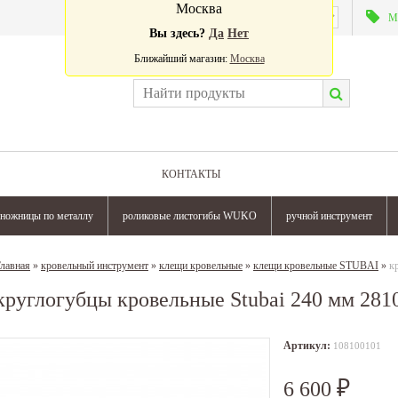
Москва
Валюта:
М
Вы здесь?
Да
Нет
Ближайший магазин:
Москва
КОНТАКТЫ
ножницы по металлу
роликовые листогибы WUKO
ручной инструмент
лавная
»
кровельный инструмент
»
клещи кровельные
»
клещи кровельные STUBAI
»
к
круглогубцы кровельные Stubai 240 мм 281
Артикул:
108100101
6 600
₽