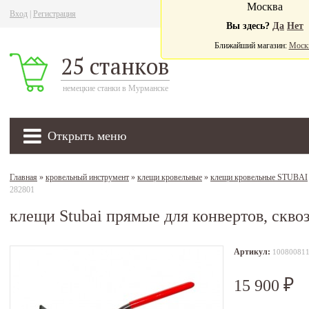
Москва
Вход
|
Регистрация
Ва
Вы здесь?
Да
Нет
Ближайший магазин:
Моск
25 станков
немецкие станки в Мурманске
Открыть меню
Главная
»
кровельный инструмент
»
клещи кровельные
»
клещи кровельные STUBAI
282801
клещи Stubai прямые для конвертов, скво
Артикул:
10080081
15 900
₽