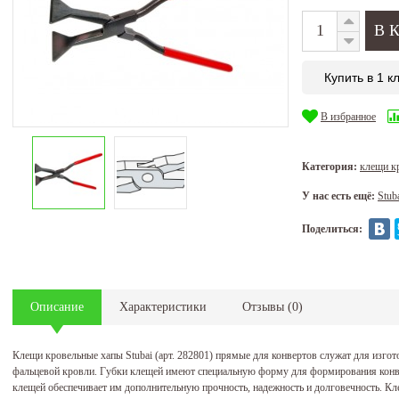
Купить в 1 к
В избранное
Категория:
клещи к
У нас есть ещё:
Stub
Поделиться:
Описание
Характеристики
Отзывы
(
0
)
Клещи кровельные хапы Stubai (арт. 282801) прямые для конвертов служат для изго
фальцевой кровли. Губки клещей имеют специальную форму для формирования конве
клещей обеспечивает им дополнительную прочность, надежность и долговечность. Кл