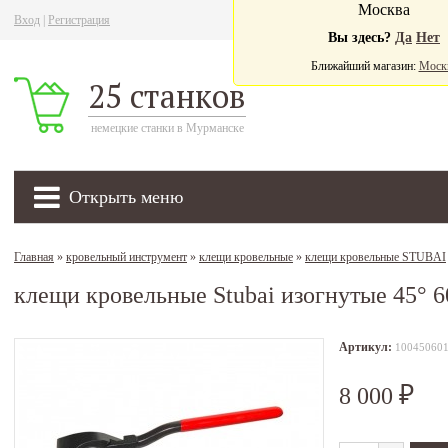
Москва
Вход
|
Регистрация
Ва
Вы здесь?
Да
Нет
Ближайший магазин:
Моск
25 станков
немецкие станки в Мурманске
Открыть меню
Главная
»
кровельный инструмент
»
клещи кровельные
»
клещи кровельные STUBAI
клещи кровельные Stubai изогнутые 45° 
Артикул:
10045060
8 000
₽