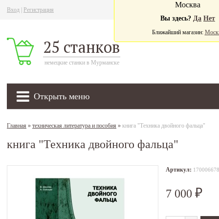
Москва
Вход
|
Регистрация
Ва
Вы здесь?
Да
Нет
Ближайший магазин:
Моск
25 станков
немецкие станки в Мурманске
Открыть меню
Главная
»
техническая литература и пособия
»
книга "Техника двойного фальца"
книга "Техника двойного фальца"
Артикул:
17000667
7 000
₽