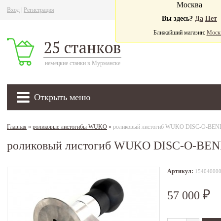
Москва
Вход
|
Регистрация
Ва
Вы здесь?
Да
Нет
Ближайший магазин:
Моск
25 станков
немецкие станки в Мурманске
Открыть меню
Главная
»
роликовые листогибы WUKO
»
роликовый листогиб WUKO DISC-O-BEN
роликовый листогиб WUKO DISC-O-BE
Артикул:
15404000
57 000
₽