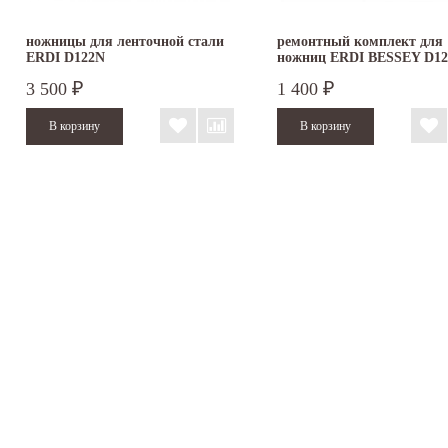
ножницы для ленточной стали
ремонтный комплект для
ERDI D122N
ножниц ERDI BESSEY D12
для резки...
3 500
1 400
₽
₽