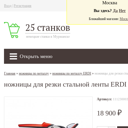
Москва
Вход
|
Регистрация
Ва
Вы здесь?
Да
Нет
Ближайший магазин:
Моск
25 станков
немецкие станки в Мурманске
Открыть меню
Главная
»
ножницы по металлу
»
ножницы по металлу ERDI
»
ножницы для резки ст
ножницы для резки стальной ленты ERDI
Артикул:
11123000
18 900
₽