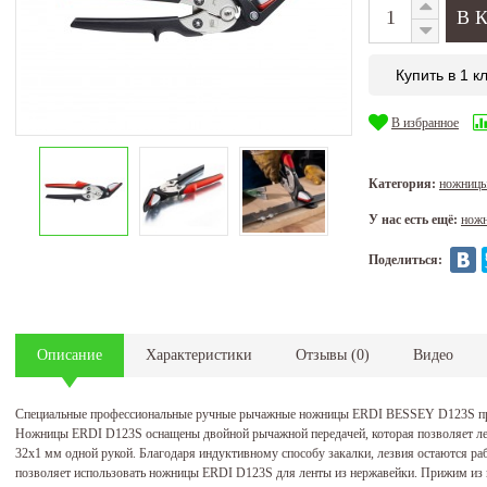
Купить в 1 к
В избранное
Категория:
ножницы
У нас есть ещё:
ножн
Поделиться:
Описание
Характеристики
Отзывы
(
0
)
Видео
Специальные профессиональные ручные рычажные ножницы ERDI BESSEY D123S прим
Ножницы ERDI D123S оснащены двойной рычажной передачей, которая позволяет легк
32x1 мм одной рукой. Благодаря индуктивному способу закалки, лезвия остаются р
позволяет использовать ножницы ERDI D123S для ленты из нержавейки. Прижим из 