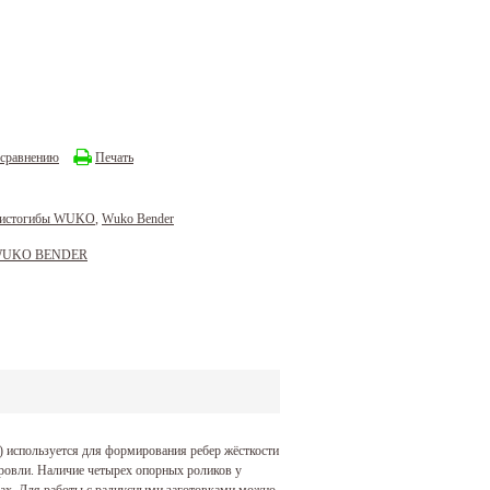
 сравнению
Печать
листогибы WUKO
,
Wuko Bender
UKO BENDER
пользуется для формирования ребер жёсткости
кровли. Наличие четырех опорных роликов у
ках. Для работы с радиусными заготовками можно