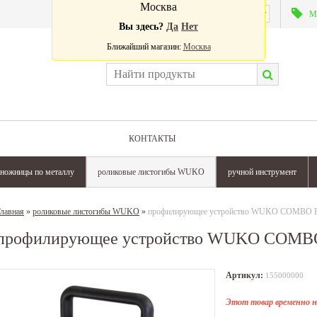
Москва
Валюта:
М
Вы здесь?
Да
Нет
Ближайший магазин:
Москва
КОНТАКТЫ
ножницы по металлу
роликовые листогибы WUKO
ручной инструмент
лавная
»
роликовые листогибы WUKO
»
профилирующее устройство WUKO COMBO 
профилирующее устройство WUKO COMB
Артикул:
155000000
Этот товар временно н