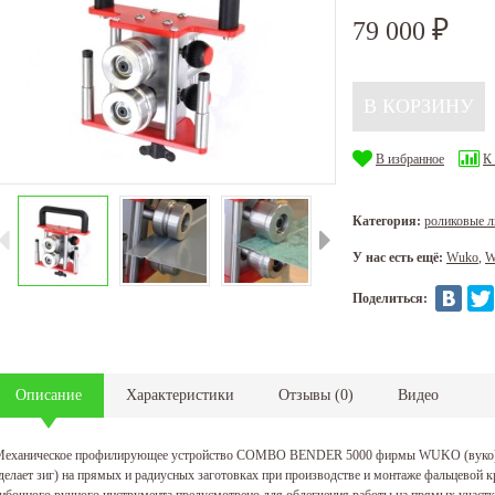
79 000
₽
В избранное
К
Категория:
роликовые 
У нас есть ещё:
Wuko
,
W
Поделиться:
Описание
Характеристики
Отзывы
(
0
)
Видео
еханическое профилирующее устройство COMBO BENDER 5000 фирмы WUKO (вуко) ис
делает зиг) на прямых и радиусных заготовках при производстве и монтаже фальцевой 
ибочного ручного инструмента предусмотрено для облегчения работы на прямых участ