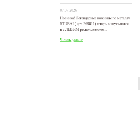
07.07.2026
29
Новинка! Легендарные ножницы по металлу
Р
STUBAI ( арт. 269011) теперь выпускаются
пр
и с ЛЕВЫМ расположением...
де
Читать дальше
Ч