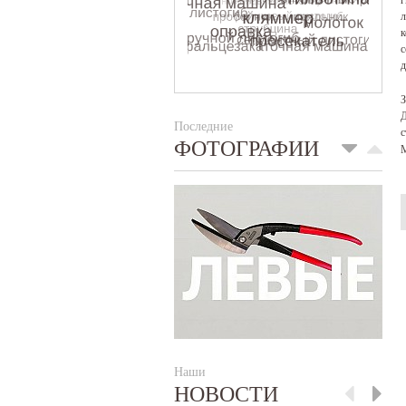
л
к
с
д
Д
Последние
с
ФОТОГРАФИИ
Наши
НОВОСТИ